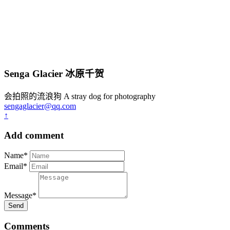
Senga Glacier 冰原千贺
会拍照的流浪狗 A stray dog for photography
sengaglacier@qq.com
↑
Add comment
Name*
Email*
Message*
Send
Comments